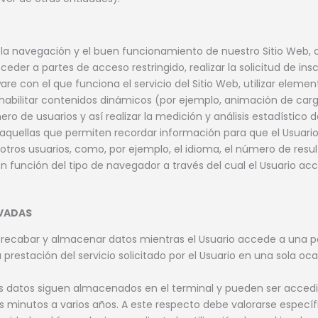
la navegación y el buen funcionamiento de nuestro Sitio Web, co
eder a partes de acceso restringido, realizar la solicitud de ins
ware con el que funciona el servicio del Sitio Web, utilizar ele
, habilitar contenidos dinámicos (por ejemplo, animación de car
ro de usuarios y así realizar la medición y análisis estadístico d
 aquellas que permiten recordar información para que el Usuari
otros usuarios, como, por ejemplo, el idioma, el número de resu
n función del tipo de navegador a través del cual el Usuario acc
IVADAS
a recabar y almacenar datos mientras el Usuario accede a una 
prestación del servicio solicitado por el Usuario en una sola oc
los datos siguen almacenados en el terminal y pueden ser accedi
s minutos a varios años. A este respecto debe valorarse específi