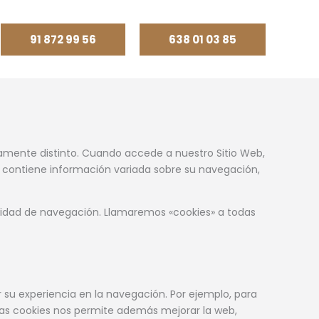
91 872 99 56
638 01 03 85
etamente distinto. Cuando accede a nuestro Sitio Web,
 contiene información variada sobre su navegación,
ividad de navegación. Llamaremos «cookies» a todas
r su experiencia en la navegación. Por ejemplo, para
n las cookies nos permite además mejorar la web,