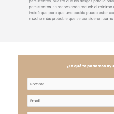
persistentes, puesto que los riesgos para la pri
persistentes, se recomienda reducir al mínimo 
indicó que para que una cookie pueda estar exe
mucho más probable que se consideren como ex
¿En qué te podemos ay
N
o
m
E
b
m
r
a
e