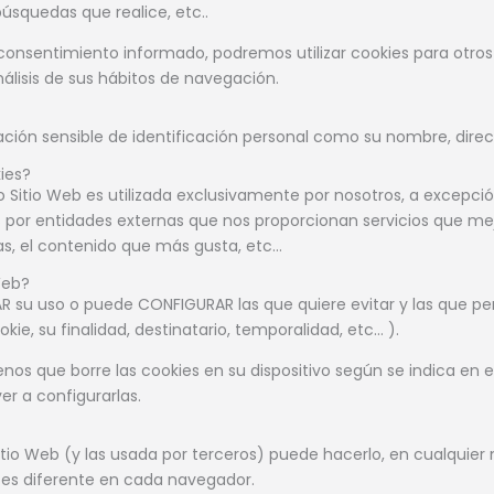
búsquedas que realice, etc..
consentimiento informado, podremos utilizar cookies para otro
álisis de sus hábitos de navegación.
ción sensible de identificación personal como su nombre, direc
ies?
 Sitio Web es utilizada exclusivamente por nosotros, a excepc
s por entidades externas que nos proporcionan servicios que mejo
as, el contenido que más gusta, etc…
Web?
AZAR su uso o puede CONFIGURAR las que quiere evitar y las que 
e, su finalidad, destinatario, temporalidad, etc… ).
os que borre las cookies en su dispositivo según se indica en el
er a configurarlas.
e Sitio Web (y las usada por terceros) puede hacerlo, en cualqu
es diferente en cada navegador.